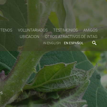
CTENOS
VOLUNTARIADOS
TESTIMONIOS
AMIGOS
UBICACION
OTROS ATRACTIVOS DE INTAG
IN ENGLISH
EN ESPAÑOL
 ...